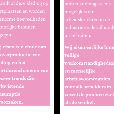
andt al deze kleding op
buitenland nog steeds
ortplaatsen en worden
mogelijk is om
 enorme hoeveelheden
arbeidskrachten in de
tuurlijke bronnen
industrie en detailhand
geput.
uit te buiten.
j eisen een einde aan
Wij eisen eerlijke lon
 overproductie van
veilige
eding en het
werkomstandighede
ortdurend creëren van
en menselijke
euwe trends die
arbeidsvoorwaarden
rkwistende
voor alle arbeiders in
nsumptie
zowel de productieke
roorzaken.
als de winkel.