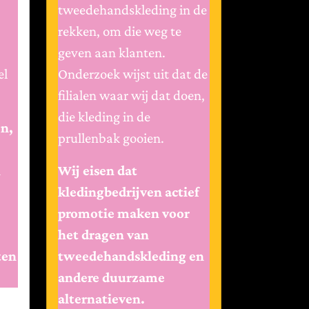
tweedehandskleding in de
rekken, om die weg te
geven aan klanten.
el
Onderzoek wijst uit dat de
filialen waar wij dat doen,
die kleding in de
en,
prullenbak gooien.
n
Wij eisen dat
kledingbedrijven actief
promotie maken voor
het dragen van
ten
tweedehandskleding en
andere duurzame
alternatieven.