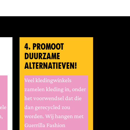
4. PROMOOT
DUURZAME
ALTERNATIEVEN!
Veel kledingwinkels
zamelen kleding in, onder
het voorwendsel dat die
ele
dan gerecycled zou
n,
worden. Wij hangen met
Guerrilla Fashion