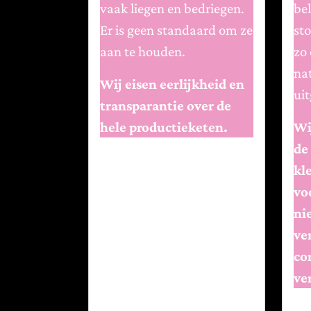
vaak liegen en bedriegen.
bel
Er is geen standaard om ze
st
aan te houden.
zo
na
Wij eisen eerlijkheid en
uit
transparantie over de
hele productieketen.
Wi
de
kl
vo
ni
ve
co
ve