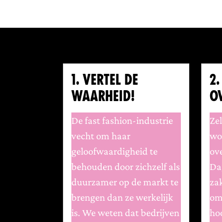
1. VERTEL DE
2.
WAARHEID!
O
De fast fashion-industrie
Ze
vecht om haar
wo
geloofwaardigheid te
ove
behouden door zichzelf als
Dag
duurzamer op de markt te
za
brengen dan ze werkelijk
om
is. We weten dat bedrijven
hoo