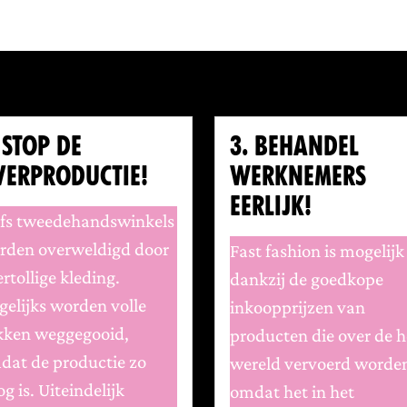
 STOP DE
3. BEHANDEL
VERPRODUCTIE!
WERKNEMERS
EERLIJK!
lfs tweedehandswinkels
rden overweldigd door
Fast fashion is mogelijk
rtollige kleding.
dankzij de goedkope
elijks worden volle
inkoopprijzen van
kken weggegooid,
producten die over de h
dat de productie zo
wereld vervoerd worde
g is. Uiteindelijk
omdat het in het