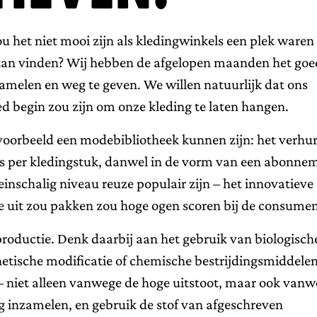
ou het niet mooi zijn als kledingwinkels een plek ware
kan vinden? Wij hebben de afgelopen maanden het goe
zamelen en weg te geven. We willen natuurlijk dat ons
d begin zou zijn om onze kleding te laten hangen.
jvoorbeeld een modebibliotheek kunnen zijn: het verhu
ijs per kledingstuk, danwel in de vorm van een abonne
leinschalig niveau reuze populair zijn – het innovatieve
mee uit zou pakken zou hoge ogen scoren bij de consumen
 productie. Denk daarbij aan het gebruik van biologisch
tische modificatie of chemische bestrijdingsmiddelen
 – niet alleen vanwege de hoge uitstoot, maar ook van
ing inzamelen, en gebruik de stof van afgeschreven