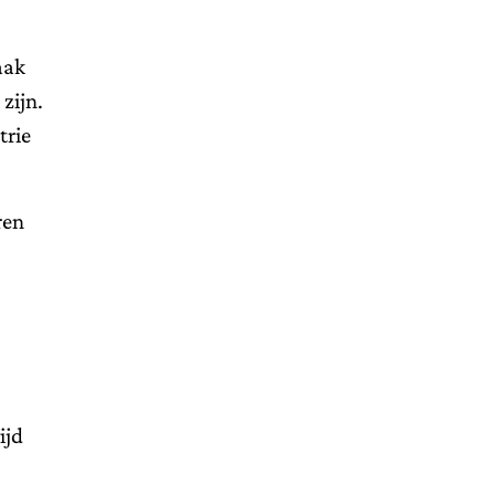
aak
zijn.
trie
ren
ijd