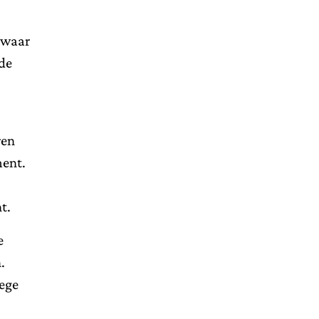
n waar
de
ren
ment.
t.
e
.
wege