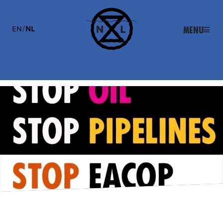
EN
/
NL
Menu