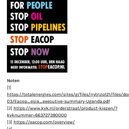
Noten
[1]
https://totalenergies.com/sites/g/files/nytnzq121/files/
03/Eacop_esia_executive-summary-Uganda.pdf
[2]
https://www.kvk.nl/orderstraat/product-kiezen/?
kvknummer=663727390000
[3]
https://eacop.com/overview/
[4]