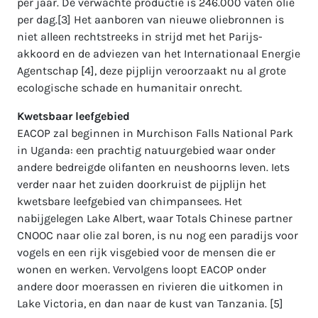
per jaar. De verwachte productie is 246.000 vaten olie
per dag.[3] Het aanboren van nieuwe oliebronnen is
niet alleen rechtstreeks in strijd met het Parijs-
akkoord en de adviezen van het Internationaal Energie
Agentschap [4], deze pijplijn veroorzaakt nu al grote
ecologische schade en humanitair onrecht.
Kwetsbaar leefgebied
EACOP zal beginnen in Murchison Falls National Park
in Uganda: een prachtig natuurgebied waar onder
andere bedreigde olifanten en neushoorns leven. Iets
verder naar het zuiden doorkruist de pijplijn het
kwetsbare leefgebied van chimpansees. Het
nabijgelegen Lake Albert, waar Totals Chinese partner
CNOOC naar olie zal boren, is nu nog een paradijs voor
vogels en een rijk visgebied voor de mensen die er
wonen en werken. Vervolgens loopt EACOP onder
andere door moerassen en rivieren die uitkomen in
Lake Victoria, en dan naar de kust van Tanzania. [5]